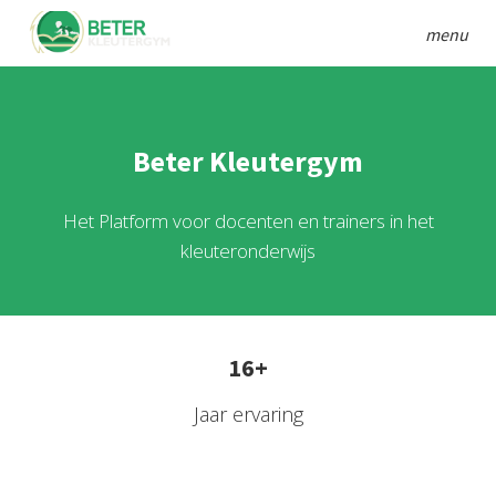
menu
Beter Kleutergym
Het Platform voor docenten en trainers in het
kleuteronderwijs
16+
Jaar ervaring