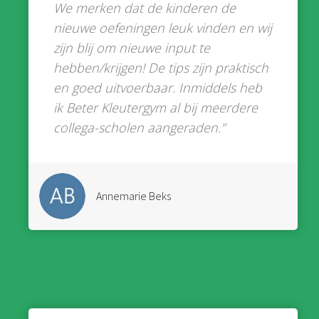
We merken dat de kinderen de
nieuwe oefeningen leuk vinden en wij
zijn blij om nieuwe input te
hebben/krijgen! De tips zijn praktisch
en goed uitvoerbaar. Inmiddels heb
ik Beter Kleutergym al bij meerdere
collega-scholen aangeraden."
Annemarie Beks