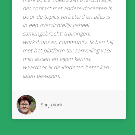
het contact met andere docenten is
door de topics verbeterd en alles is
in een overzichtelijk geheel
samengebracht: trainingen,
workshops en community. Ik ben blij
met het platform ter aanvulling voor
mijn lessen en eigen kennis,
waardoor ik de kinderen beter kan
laten bewegen.
Sonja Vonk