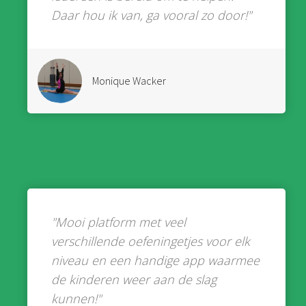
Daar hou ik van, ga vooral zo door!"
Monique Wacker
"Mooi platform met veel
verschillende oefeningetjes voor elk
niveau en een handige app waarmee
de kinderen weer aan de slag
kunnen!"