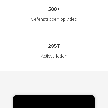
500+
Oefenstappen op video
2857
Actieve leden