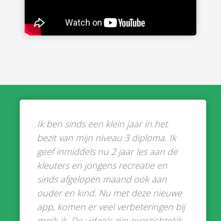
Ik ben sinds een klein jaar in het
bezit van mijn niveau 3 diploma. Ik
geef inmiddels nu 2 jaar les aan de
kleuters en jongens recreatie en
sinds afgelopen maand ook aan
ouder en kind. Nu met deze nieuwe
app, komen er veel verbeteringen bij
merk ik. De video's zijn overzichtelijk,