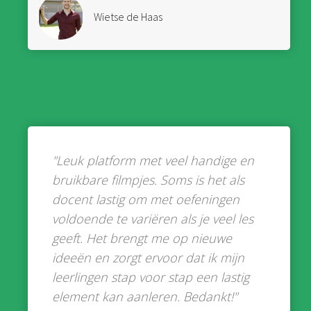
Wietse de Haas
"Leuk platform met veel handige en
bruikbare filmpjes. Soms is het als
docent lastig om met oefeningen
voldoende te variëren als je veel les
geeft. Het brengt me op nieuwe
ideeën en zorgt ervoor dat ik mijn
leerlingen stap voor stap een lastig
element kan aanleren. Bedankt!"