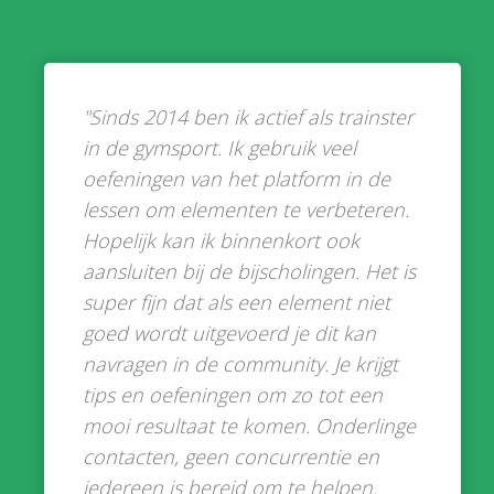
"Sinds 2014 ben ik actief als trainster
in de gymsport. Ik gebruik veel
oefeningen van het platform in de
lessen om elementen te verbeteren.
Hopelijk kan ik binnenkort ook
aansluiten bij de bijscholingen. Het is
super fijn dat als een element niet
goed wordt uitgevoerd je dit kan
navragen in de community. Je krijgt
tips en oefeningen om zo tot een
mooi resultaat te komen. Onderlinge
contacten, geen concurrentie en
iedereen is bereid om te helpen.