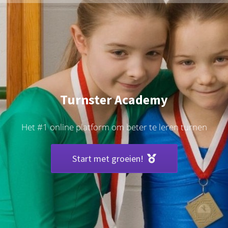
Turnster Academy
Het #1 online platform om beter te leren turnen
Start met groeien!