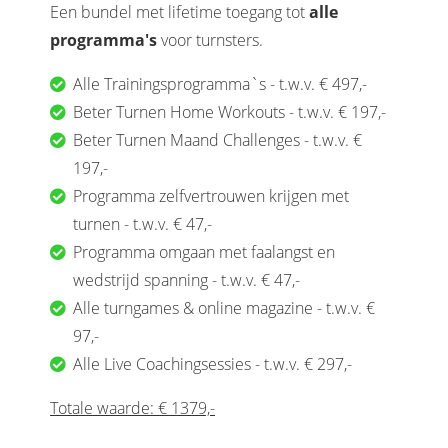
Een bundel met lifetime toegang tot
alle
programma's
voor turnsters.
Alle Trainingsprogramma`s - t.w.v. € 497,-
Beter Turnen Home Workouts - t.w.v. € 197,-
Beter Turnen Maand Challenges - t.w.v. €
197,-
Programma zelfvertrouwen krijgen met
turnen - t.w.v. € 47,-
Programma omgaan met faalangst en
wedstrijd spanning - t.w.v. € 47,-
Alle turngames & online magazine - t.w.v. €
97,-
Alle Live Coachingsessies - t.w.v. € 297,-
Totale waarde: € 1379,-