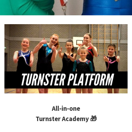
All-in-one
T
urnster Academy 🎁