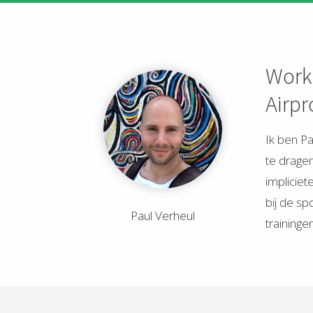
Works
Airpr
Ik ben Pa
te dragen
impliciet
bij de sp
Paul Verheul
traininge