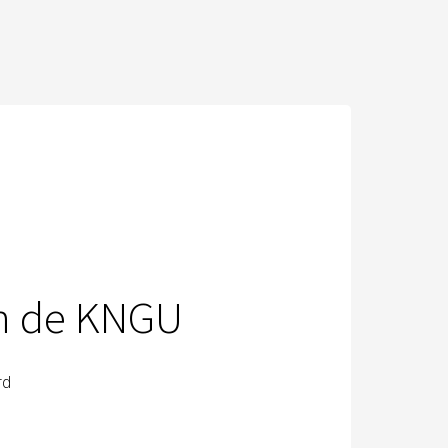
an de KNGU
rd