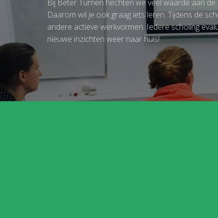
Bij Beter Turnen hechten we veel waarde aan de kwa
Daarom wil je ook graag iets leren. Tijdens de sc
andere actieve werkvormen. Iedere scholing evalue
nieuwe inzichten weer naar huis!