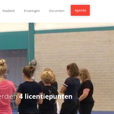
Agenda
Kwaliteit
Ervaringen
Docenten
erdien
4 licentiepunten