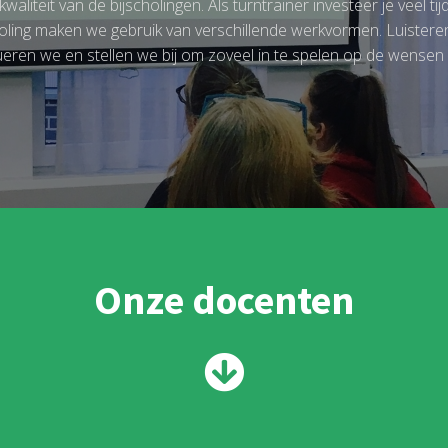
liteit van de bijscholingen. Als turntrainer investeer je veel t
holing maken we gebruik van verschillende werkvormen. Luistere
ren we en stellen we bij om zoveel in te spelen op de wensen va
Onze docenten