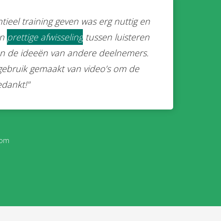
tieel training geven was erg nuttig en
en
prettige afwisseling
tussen luisteren
van de ideeën van andere deelnemers.
gebruik gemaakt van video’s om de
Bedankt!"
oom