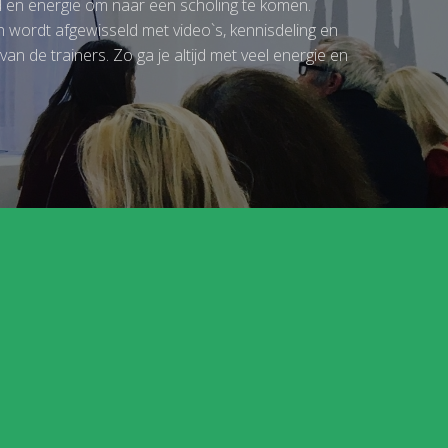
ijd en energie om naar een scholing te komen.
n wordt afgewisseld met video`s, kennisdeling en
n de trainers. Zo ga je altijd met veel energie en