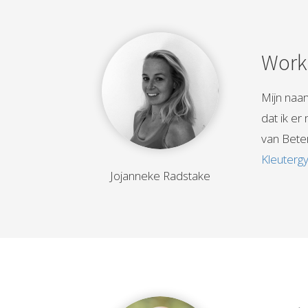
Works
Mijn naam
dat ik er
van Bete
Kleuterg
Jojanneke Radstake