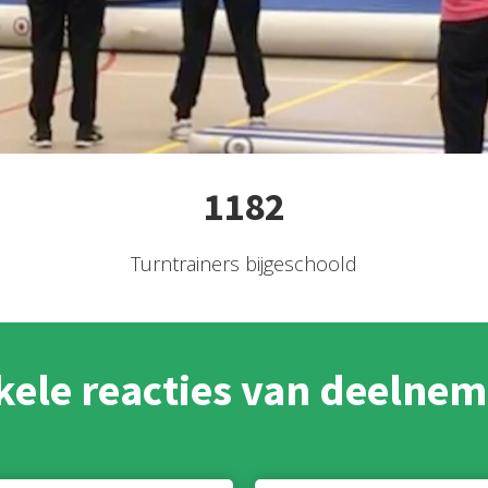
1182
Turntrainers bijgeschoold
kele reacties van deelnem