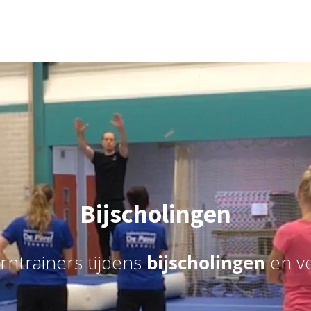
Bijscholingen
ntrainers tijdens
bijscholingen
en v