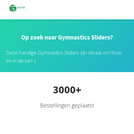
Op zoek naar Gymnastics Sliders?
D
e
z
e
h
a
n
d
i
g
e
G
y
m
n
a
s
t
i
c
s
S
l
i
d
e
r
s
z
i
j
n
i
d
e
a
a
l
o
m
t
h
u
i
s
e
n
i
n
d
e
t
u
r
n
h
a
l
3000+
Bestellingen geplaatst