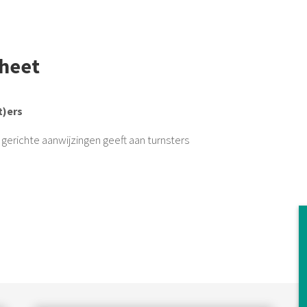
heet
t)ers
gerichte aanwijzingen geeft aan turnsters