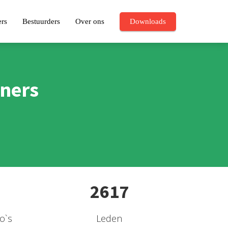
ers
Bestuurders
Over ons
Downloads
iners
2617
o`s
Leden