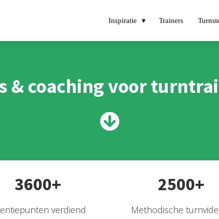
Inspiratie
Trainers
Turnst
s & coaching voor turntra
3600+
2500+
centiepunten verdiend
Methodische turnvide