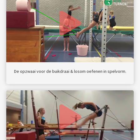
De opzwaai voor de buikdraai & losom oefenen in spelvorm.