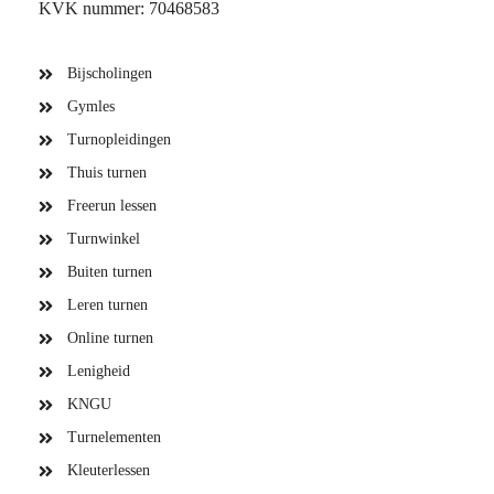
KVK nummer: 70468583
Bijscholingen
Gymles
Turnopleidingen
Thuis turnen
Freerun lessen
Turnwinkel
Buiten turnen
Leren turnen
Online turnen
Lenigheid
KNGU
Turnelementen
Kleuterlessen