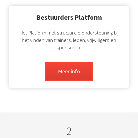
Bestuurders Platform
Het Platform met structurele ondersteuning bij
het vinden van trainers, leden, vrijwilligers en
sponsoren.
Meer info
2