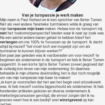
Van je turnpassie je werk maken
Mijn naam is Paul Verheul en ik ben oprichter van Beter Turnen.
Net als veel andere fanatieke turntrainers wilde ik graag van
mijn
turnpassie mijn baan
maken. Helaas kon de turnsport mij
niet
het toekomstperspectief bieden waar ik naar op zoek was.
Na een aantal andere banen gehad te hebben bleef het
verlangen
om me 100% te focussen op de turnsport. Ik dacht
altijd bij mezelf "
het moet toch wel mogelijk zijn om als
turntrainer te kunnen blijven werken
?!"
Een paar jaar geleden was ik vastberaden om voor mezelf te
beginnen als ondernemer in de turnsport en heb ik Beter Turnen
opgericht. In een korte tijd is Beter Turnen zoveel gegroeid dat
ik volledig kon leven van mijn onderneming. En daarmee
behaalde ik mijn
ultieme doelstelling
, het is dus toch mogelijk
om van mijn turnpassie mijn baan te maken!
Je kunt je voorstellen dat het aan het begin veel uitzoekwerk
was. Ik heb mezelf continu bijgeschoold als ondernemer. Ik heb
honderden artikelen gelezen en diverse ondernemers &
marketingscursussen gevolgd, die ervoor zorgen dat ik nu
precies weet hoe ik een bedrijf snel
winstgevend
op kan
zetten.