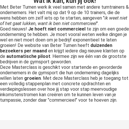
Wat ik kan, kun jij ook!
Met Beter Turnen werk ik veel samen met andere turntrainers &
ondernemers. Het valt mij op dat 9 op de 10 trainers, die de
wens hebben om zelf iets op te starten, aangeven "
ik weet niet
of het gaat lukken, want ik ben niet commercieel
".
Goed nieuws!
Je hoeft niet commercieel
te zijn om een goede
onderneming te hebben. Je moet vooral weten welke dingen je
wel en niet moet doen om je bedrijf exponentieel te laten
groeien! De website van Beter Turnen heeft
duizenden
bezoekers per maand
en krijgt iedere dag nieuwe klanten op
de
automatische piloot
. Hiermee zijn we één van de grootste
bedrijven in de gymsport geworden.
Deze Masterclass is geschikt voor startende en gevorderde
ondernemers in de gymsport die hun onderneming dagelijks
willen laten
groeien
. Met deze Masterclass heb je toegang tot
een volledig stappenplan met concrete opdrachten en
verdiepingslessen over hoe jij stap voor stap meervoudige
inkomstenstromen kan creëren om te kunnen leven van je
turnpassie, zonder daar "commercieel" voor te hoeven zijn.