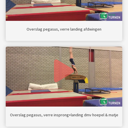
Overslag pegasus, verre landing afdwingen
Overslag pegasus, verre insprong+landing dmv hoepel & matje