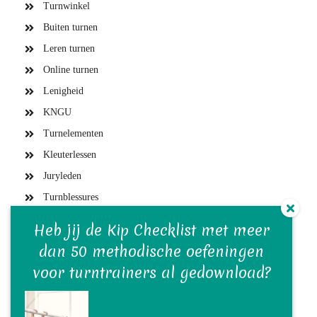
Turnwinkel
Buiten turnen
Leren turnen
Online turnen
Lenigheid
KNGU
Turnelementen
Kleuterlessen
Juryleden
Turnblessures
Turntrainers
Heb jij de Kip Checklist met meer
Gymvereniging en bestuur
dan 50 methodische oefeningen
Turnwedstrijden
voor turntrainers al gedownload?
Turn(st)ers
Turnmaterialen