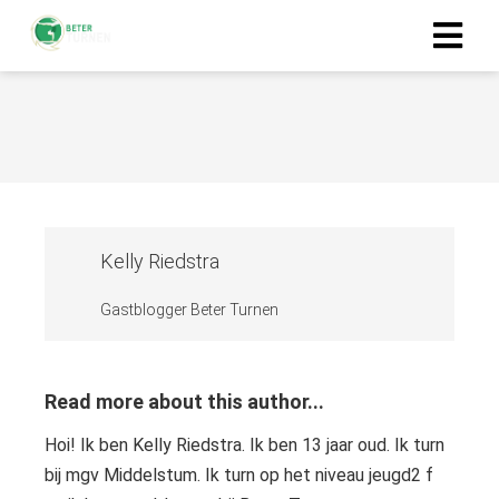
Kelly Riedstra
Gastblogger Beter Turnen
Read more about this author...
Hoi! Ik ben Kelly Riedstra. Ik ben 13 jaar oud. Ik turn
bij mgv Middelstum. Ik turn op het niveau jeugd2 f