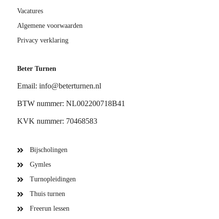
Vacatures
Algemene voorwaarden
Privacy verklaring
Beter Turnen
Email: info@beterturnen.nl
BTW nummer: NL002200718B41
KVK nummer: 70468583
Bijscholingen
Gymles
Turnopleidingen
Thuis turnen
Freerun lessen