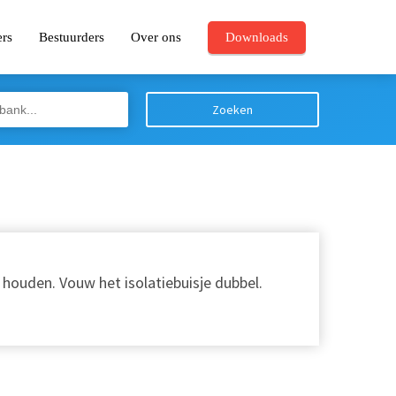
ers
Bestuurders
Over ons
Downloads
Zoeken
e houden. Vouw het isolatiebuisje dubbel.