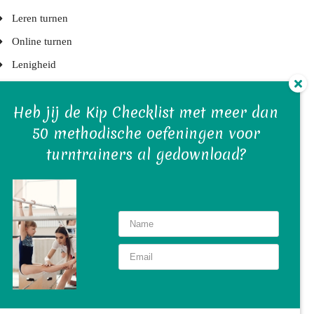
Leren turnen
Online turnen
Lenigheid
KNGU
Heb jij de Kip Checklist met meer dan
Turnelementen
50 methodische oefeningen voor
Kleuterlessen
turntrainers al gedownload?
Juryleden
Turnblessures
Turntrainers
Gymvereniging en bestuur
Turnwedstrijden
Turn(st)ers
Turnmaterialen