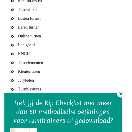
Freerun lessen
Turnwinkel
Buiten turnen
Leren turnen
Online turnen
Lenigheid
KNGU
Turnelementen
Kleuterlessen
Juryleden
Turnblessures
Turntrainers
Heb jij de Kip Checklist met meer
Gymvereniging en bestuur
dan 50 methodische oefeningen
Turnwedstrijden
voor turntrainers al gedownload?
Turn(st)ers