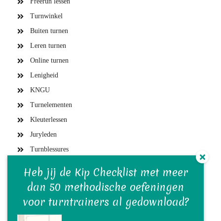
Freerun lessen
Turnwinkel
Buiten turnen
Leren turnen
Online turnen
Lenigheid
KNGU
Turnelementen
Kleuterlessen
Juryleden
Turnblessures
Turntrainers
Heb jij de Kip Checklist met meer
Gymvereniging en bestuur
dan 50 methodische oefeningen
Turnwedstrijden
voor turntrainers al gedownload?
Turn(st)ers