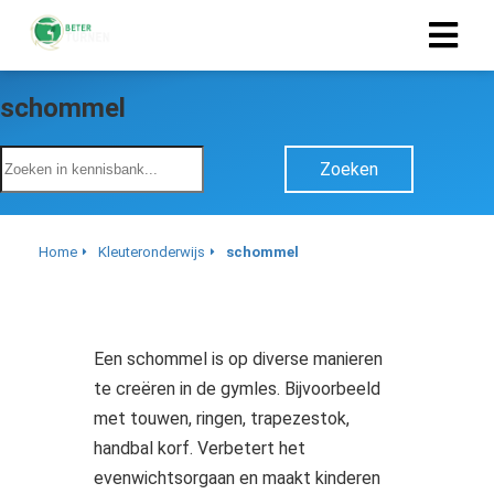
schommel
Zoeken
Home
Kleuteronderwijs
schommel
Een schommel is op diverse manieren
te creëren in de gymles. Bijvoorbeeld
met touwen, ringen, trapezestok,
handbal korf. Verbetert het
evenwichtsorgaan en maakt kinderen