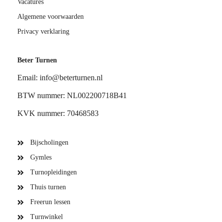
Vacatures
Algemene voorwaarden
Privacy verklaring
Beter Turnen
Email: info@beterturnen.nl
BTW nummer: NL002200718B41
KVK nummer: 70468583
Bijscholingen
Gymles
Turnopleidingen
Thuis turnen
Freerun lessen
Turnwinkel