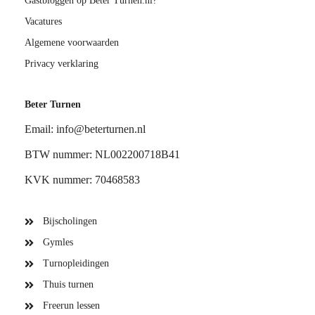
Gastbloggen op Beter Turnen.nl?
Vacatures
Algemene voorwaarden
Privacy verklaring
Beter Turnen
Email: info@beterturnen.nl
BTW nummer: NL002200718B41
KVK nummer: 70468583
Bijscholingen
Gymles
Turnopleidingen
Thuis turnen
Freerun lessen