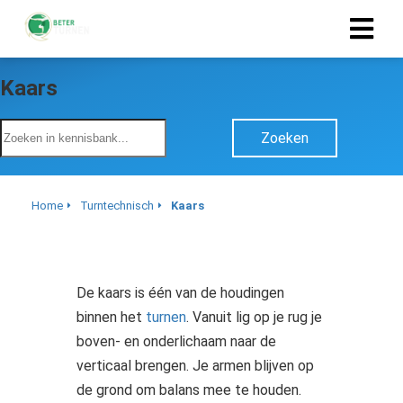
Kaars
Zoeken
Home
Turntechnisch
Kaars
De kaars is één van de houdingen
binnen het
turnen
. Vanuit lig op je rug je
boven- en onderlichaam naar de
verticaal brengen. Je armen blijven op
de grond om balans mee te houden.