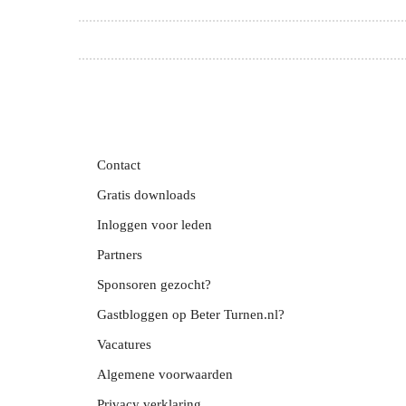
Ik ben Lieke van de Belt, ik ben 13 jaar en ik turn bij de vereniging Dos Dwingeloo. Het seizoen wat ik nu zou hebben,
Contact
Gratis downloads
Inloggen voor leden
Partners
Sponsoren gezocht?
Gastbloggen op Beter Turnen.nl?
Vacatures
Algemene voorwaarden
Privacy verklaring