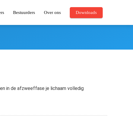
ers
Bestuurders
Over ons
Downloads
n in de afzweeffase je lichaam volledig