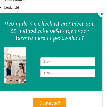
Lenigheid
KNGU
Heb jij de Kip Checklist met meer dan
Turnelementen
50 methodische oefeningen voor
Kleuterlessen
turntrainers al gedownload?
Juryleden
Turnblessures
Turntrainers
Gymvereniging en bestuur
Turnwedstrijden
Turn(st)ers
Turnmaterialen
Turntraining
Download!