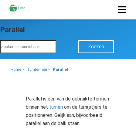
Parallel
Zoeken
Home
Turntermen
Parallel
Parallel is één van de gebruikte termen
binnen het
turnen
om de turn(st)ers te
positioneren. Gelijk aan, bijvoorbeeld
parallel aan de balk staan.