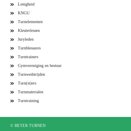
Lenigheid
KNGU
Turnelementen
Kleuterlessen
Juryleden
Turnblessures
Turntrainers
Gymvereniging en bestuur
Turnwedstrijden
Turn(st)ers
Turnmaterialen
Turntraining
© BETER TURNEN