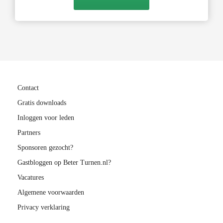
Contact
Gratis downloads
Inloggen voor leden
Partners
Sponsoren gezocht?
Gastbloggen op Beter Turnen.nl?
Vacatures
Algemene voorwaarden
Privacy verklaring