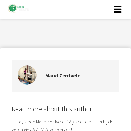
Maud Zentveld
Read more about this author...
Hallo, ik ben Maud Zentveld, 18 jaar oud en turn bij de
vereniging A.Z.T.V Zevenbergen!