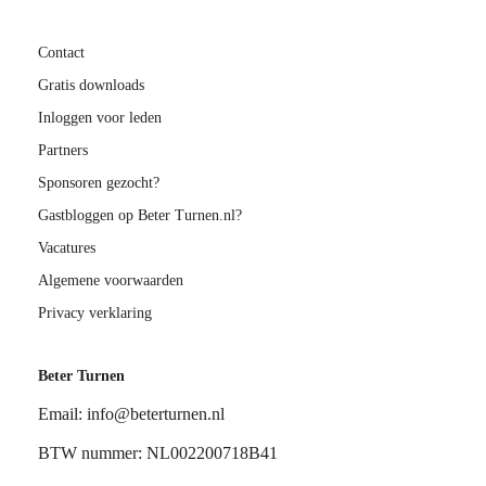
Contact
Gratis downloads
Inloggen voor leden
Partners
Sponsoren gezocht?
Gastbloggen op Beter Turnen.nl?
Vacatures
Algemene voorwaarden
Privacy verklaring
Beter Turnen
Email: info@beterturnen.nl
BTW nummer: NL002200718B41