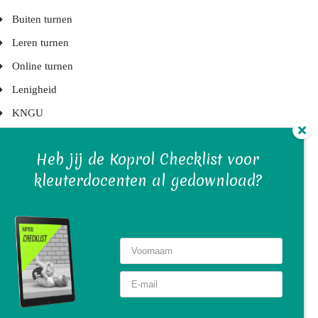
Buiten turnen
Leren turnen
Online turnen
Lenigheid
KNGU
Turnelementen
Heb jij de Koprol Checklist voor
Kleuterlessen
kleuterdocenten al gedownload?
Juryleden
Turnblessures
Turntrainers
Gymvereniging en bestuur
Turnwedstrijden
Turn(st)ers