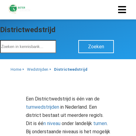
Districtwedstrijd
Zoeken
Home
Wedstrijden
Districtwedstrijd
Een Districtwedstrijd is één van de
turnwedstrijden
in Nederland. Een
district bestaat uit meerdere regio’s.
Dit is éé
n niveau
onder landelijk
turnen
.
Bij onderstaande niveaus is het mogelijk