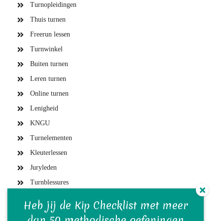
Turnopleidingen
Thuis turnen
Freerun lessen
Turnwinkel
Buiten turnen
Leren turnen
Online turnen
Lenigheid
KNGU
Turnelementen
Kleuterlessen
Juryleden
Turnblessures
Turntrainers
Heb jij de Kip Checklist met meer
Gymvereniging en bestuur
dan 50 methodische oefeningen