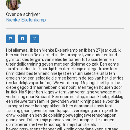
Over de schrijver
Nienke Ekelenkamp
Hoi allemaal, ik ben Nienke Ekelenkamp en ik ben 27 jaar oud. Ik
ben sinds mijn 3e al actief in de turnsport; van ouder en kind
gym tot kleutergym, van selectie turnen tot assisteren en
uiteindelijk training geven met een diploma op zak. Een echte
turnfreak dus! In 9 jaar tijd heb ik met mijn collega trainsters
(inmiddels beste vriendinnetjes) een turn selectie uit laten
groeien tot een selectie die mee komt in de top van het district
(en landelijk vrij actief is). We werden op 16-jarige leeftijd in het
diepe gegooid maar hebben ons nooit laten tegen houden door
kritiek. Na 9 jaar ben ik geswitcht van vereniging vanwege mijn
verhuizing naar Brabant. Een enorme stap, maar ik heb gelukkig
een nieuwe turn familie gevonden waar ik mijn passie voor de
turnsport weer kon oppakken. Ik ben daarnaast assistent
training gaan geven bij een topsport vereniging om mijzelf te
ontwikkelen en ben de opleiding bewegingswetenschappen
gaan doen. Dit om mijn passie voor de turnsport te kunnen
combineren met wetenschap. In mijn functie als
bewegingswetenschapper wil ik mijn opgedane kennis graag