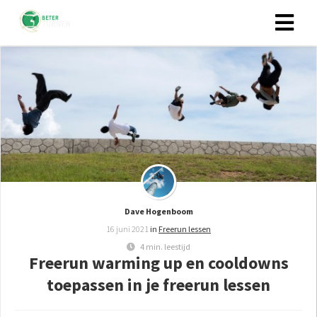
Dave Hogenboom
16 juni 2021
in
Freerun lessen
4 min. leestijd
Freerun warming up en cooldowns
toepassen in je freerun lessen