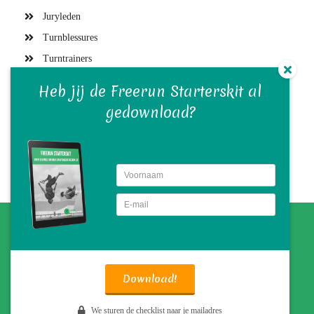
Juryleden
Turnblessures
Turntrainers
Gymvereniging en bestuur
Heb jij de Freerun Starterskit al
Turnwedstrijden
gedownload?
Turn(st)ers
Turnmaterialen
Turntraining
© BETER TURNEN
Download!
We sturen de checklist naar je mailadres