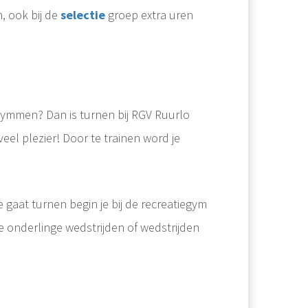
n, ook bij de
selectie
groep extra uren
gymmen? Dan is turnen bij RGV Ruurlo
jdje geleden dat ik mijn laatste blog schreef. Door corona had ik niet zoveel motivatie voor turnen en dus ook niet voor het schrijven van blogs. Daarnaast had ik het best druk met school, waardoor..
eel plezier! Door te trainen word je
je gaat turnen begin je bij de recreatiegym
 onderlinge wedstrijden of wedstrijden