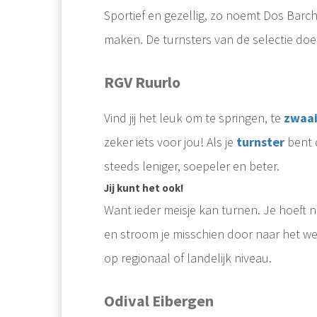
Sportief en gezellig, zo noemt Dos Barche
maken. De turnsters van de selectie do
RGV Ruurlo
Vind jij het leuk om te springen, te
zwaa
zeker iets voor jou! Als je
turnster
bent d
steeds leniger, soepeler en beter.
Jij kunt het ook!
Want ieder meisje kan turnen. Je hoeft niet
en stroom je misschien door naar het we
Bij zwaaien in de gymles, denk je misschien niet direct aan kleutergym. Vooral bij het turnen, zowel bij meisjes als jongens, wordt het veel aangeboden in de lessen. 
op regionaal of landelijk niveau.
Hoi hoii!! Leuk dat op mijn turnblog bent uitgekomen! Vandaag ga schrijven over hoe ik als turnster naar de selectie ben gekomen en nog meer kleine onderwerpen op turngebied waar ik over wil praten. Veel leesplezier!..
Odival Eibergen