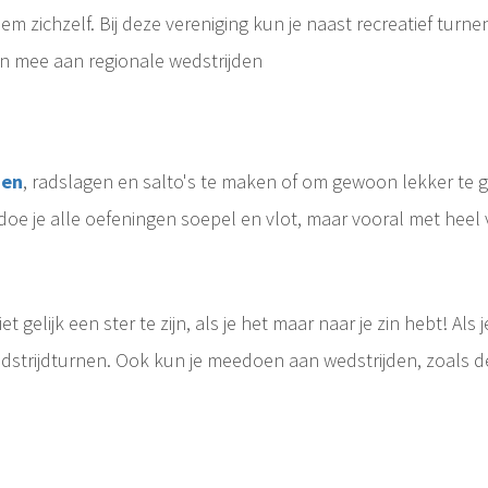
m zichzelf. Bij deze vereniging kun je naast recreatief turne
en mee aan regionale wedstrijden
ien
, radslagen en salto's te maken of om gewoon lekker te 
Het is alweer een ti
oe je alle oefeningen soepel en vlot, maar vooral met heel v
 gelijk een ster te zijn, als je het maar naar je zin hebt! Als 
dstrijdturnen. Ook kun je meedoen aan wedstrijden, zoals de
Denk aan aan de rekstok, op de ongelijke brug of op..