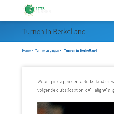
Turnen in Berkelland
Home
Turnverenigingen
Turnen in Berkelland
Woon jij in de gemeente Berkelland en w
volgende clubs:[caption id="" align="al