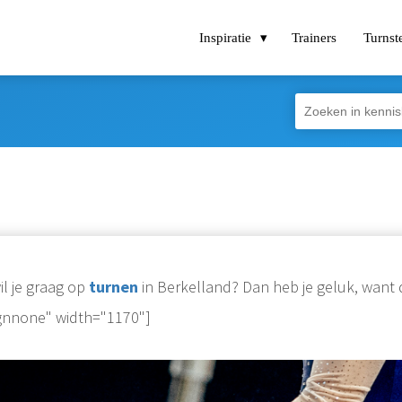
Inspiratie
Trainers
Turnst
il je graag op
turnen
in Berkelland? Dan heb je geluk, want 
ignnone" width="1170"]