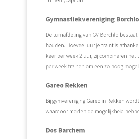
Turnen[/caption]
Gymnastiekvereniging Borchlo
De turnafdeling van GV Borchlo bestaat 
houden. Hoeveel uur je traint is afhankel
keer per week 2 uur, zij combineren het 
per week trainen om een zo hoog mogel
Gareo Rekken
Bij gymvereniging Gareo in Rekken wordt
waardoor meiden de mogelijkheid hebben
Hoe verhoog je het turnniveau van je turngroepen? Dit is een vraag die ik
Dos Barchem