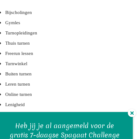
Bijscholingen
Gymles
Turnopleidingen
Thuis turnen
Freerun lessen
Turnwinkel
Buiten turnen
Leren turnen
Online turnen
Lenigheid
KNGU
Heb jij je al aangemeld voor de
Turnelementen
gratis 7-daagse Spagaat Challenge
Kleuterlessen