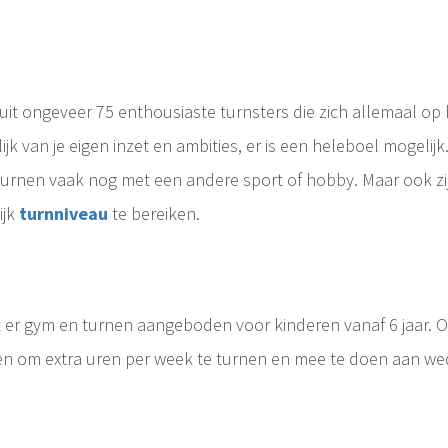
uit ongeveer 75 enthousiaste turnsters die zich allemaal op
ijk van je eigen inzet en ambities, er is een heleboel mogelijk
turnen vaak nog met een andere sport of hobby. Maar ook zijn 
ijk
turnniveau
te bereiken.
 er gym en turnen aangeboden voor kinderen vanaf 6 jaar. O
 om extra uren per week te turnen en mee te doen aan wed
 regelmatig krijg van verschillende turncoaches. Ze zijn vaak op zoek hoe ze het niveau van een turngroep kunnen verbeteren of verhogen, zowel..