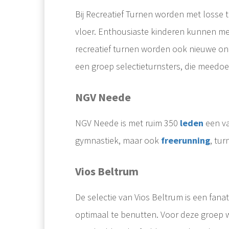
Bij Recreatief Turnen worden met losse 
vloer. Enthousiaste kinderen kunnen met 
recreatief turnen worden ook nieuwe ond
een groep selectieturnsters, die meedoe
NGV Neede
NGV Neede is met ruim 350
leden
een va
gymnastiek, maar ook
freerunning
, tu
Wordt lid van het Beter Turnen Platform. Tools en begeleiding voor turnsters, turntrainers en bestuursleden.
Vios Beltrum
De selectie van Vios Beltrum is een fana
optimaal te benutten. Voor deze groep 
Freerunning is een snel groeiende sport. Veel jongeren vinden freerunning geweldig. Het mooie van deze sport is dat je er als trainer of gymdocent weinig materialen voor nodig hebt. En dat komt goed uit want de meeste..