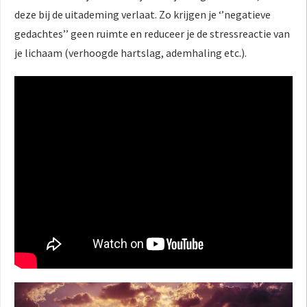
deze bij de uitademing verlaat. Zo krijgen je ‘’negatieve
gedachtes’’ geen ruimte en reduceer je de stressreactie van
je lichaam (verhoogde hartslag, ademhaling etc.).