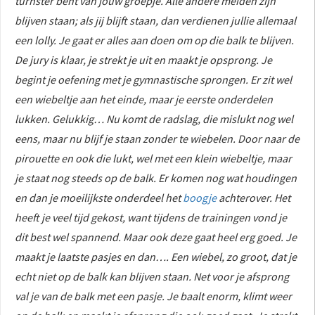
turnster bent van jouw groepje. Alle andere meiden zijn
blijven staan; als jij blijft staan, dan verdienen jullie allemaal
een lolly. Je gaat er alles aan doen om op die balk te blijven.
De jury is klaar, je strekt je uit en maakt je opsprong. Je
begint je oefening met je gymnastische sprongen. Er zit wel
een wiebeltje aan het einde, maar je eerste onderdelen
lukken. Gelukkig… Nu komt de radslag, die mislukt nog wel
eens, maar nu blijf je staan zonder te wiebelen. Door naar de
pirouette en ook die lukt, wel met een klein wiebeltje, maar
je staat nog steeds op de balk. Er komen nog wat houdingen
en dan je moeilijkste onderdeel het
boogje
achterover. Het
heeft je veel tijd gekost, want tijdens de trainingen vond je
dit best wel spannend. Maar ook deze gaat heel erg goed. Je
maakt je laatste pasjes en dan…. Een wiebel, zo groot, dat je
echt niet op de balk kan blijven staan. Net voor je afsprong
val je van de balk met een pasje. Je baalt enorm, klimt weer