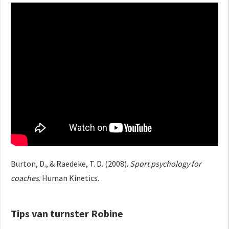
Burton, D., & Raedeke, T. D. (2008).
Sport psychology for
coaches
. Human Kinetics.
Tips van turnster Robine