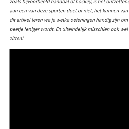
zoals bijvoorbeeld handbal of hockey, is het ontzettend 
aan een van deze sporten doet of niet, het kunnen van d
dit artikel leren we je welke oefeningen handig zijn om 
beetje leniger wordt. En uiteindelijk misschien ook wel
zitten!
Ik ben Lieke van de Belt, ik ben 13 jaar en ik turn bij de vereniging Dos Dwingeloo. Het seizoen wat ik nu zou hebben, maar wat is afgelopen heb ik 1 wedstrijd geturnd in Junior 4E, dit jaar was ik een eerste jaar..