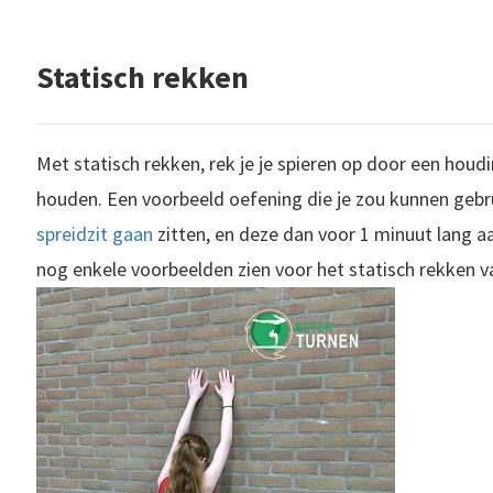
Statisch rekken
Met statisch rekken, rek je je spieren op door een houdi
houden. Een voorbeeld oefening die je zou kunnen gebrui
spreidzit
gaan
zitten, en deze dan voor 1 minuut lang a
nog enkele voorbeelden zien voor het statisch rekken va
in het turnen. Dit is tevens een vorm uit de grondvormen van bewegen. In de turnsport is het een ander woord voor wandelen.