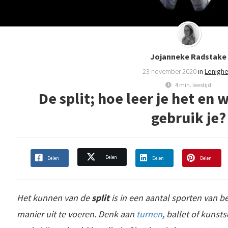
Jojanneke Radstake
23 november 2020
in
Lenighe
4 min. leestijd
De split; hoe leer je het en
gebruik je?
Delen
Delen
Delen
Delen
Het kunnen van de
split
is in een aantal sporten van b
manier uit te voeren. Denk aan
turnen
, ballet of kunst