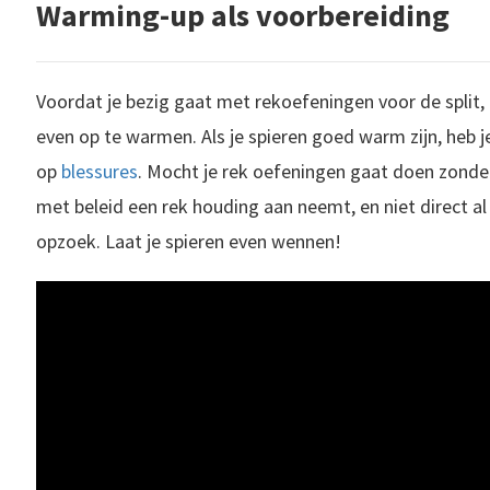
Warming-up als voorbereiding
Voordat je bezig gaat met rekoefeningen voor de split, 
even op te warmen. Als je spieren goed warm zijn, heb j
op
blessures
. Mocht je rek oefeningen gaat doen zonde
met beleid een rek houding aan neemt, en niet direct a
opzoek. Laat je spieren even wennen!
t turnen zelfs in de top tien van meest blessuregevoelige sporten. In de literatuur is vooral onderzoek gedaan naar turnblessures bij hogere..