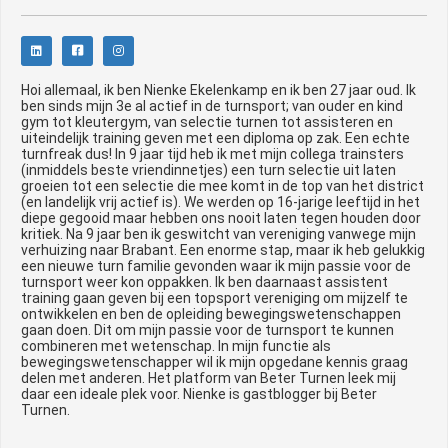
Hoi allemaal, ik ben Nienke Ekelenkamp en ik ben 27 jaar oud. Ik
ben sinds mijn 3e al actief in de turnsport; van ouder en kind
gym tot kleutergym, van selectie turnen tot assisteren en
uiteindelijk training geven met een diploma op zak. Een echte
turnfreak dus! In 9 jaar tijd heb ik met mijn collega trainsters
(inmiddels beste vriendinnetjes) een turn selectie uit laten
groeien tot een selectie die mee komt in de top van het district
(en landelijk vrij actief is). We werden op 16-jarige leeftijd in het
diepe gegooid maar hebben ons nooit laten tegen houden door
kritiek. Na 9 jaar ben ik geswitcht van vereniging vanwege mijn
verhuizing naar Brabant. Een enorme stap, maar ik heb gelukkig
een nieuwe turn familie gevonden waar ik mijn passie voor de
turnsport weer kon oppakken. Ik ben daarnaast assistent
training gaan geven bij een topsport vereniging om mijzelf te
ontwikkelen en ben de opleiding bewegingswetenschappen
gaan doen. Dit om mijn passie voor de turnsport te kunnen
combineren met wetenschap. In mijn functie als
bewegingswetenschapper wil ik mijn opgedane kennis graag
delen met anderen. Het platform van Beter Turnen leek mij
daar een ideale plek voor. Nienke is gastblogger bij Beter
Turnen.