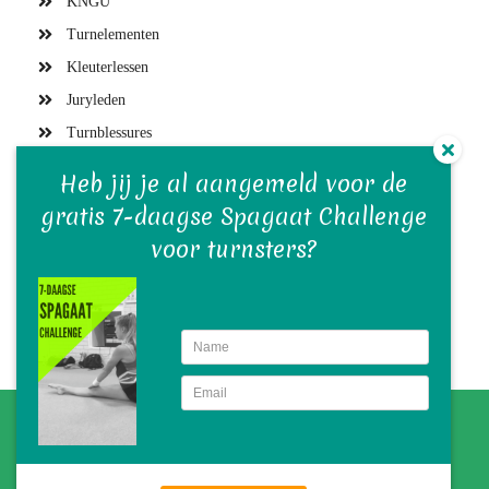
KNGU
Turnelementen
Kleuterlessen
Juryleden
Turnblessures
Turntrainers
Heb jij je al aangemeld voor de
Gymvereniging en bestuur
gratis 7-daagse Spagaat Challenge
Turnwedstrijden
voor turnsters?
Turn(st)ers
Turnmaterialen
Turntraining
© BETER TURNEN