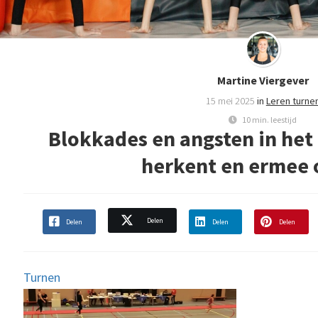
Martine Viergever
15 mei 2025
in
Leren turne
10 min. leestijd
Blokkades en angsten in het 
herkent en ermee
Delen
Delen
Delen
Delen
Turnen