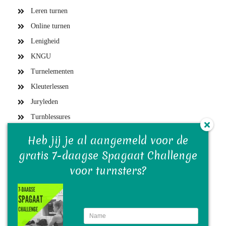
Leren turnen
Online turnen
Lenigheid
KNGU
Turnelementen
Kleuterlessen
Juryleden
Turnblessures
Turntrainers
Heb jij de Kip Checklist met meer
Heb jij je al aangemeld voor de
Gymvereniging en bestuur
gratis 7-daagse Spagaat Challenge
dan 50 methodische oefeningen
Turnwedstrijden
voor turntrainers al gedownload?
voor turnsters?
Turn(st)ers
Turnmaterialen
Turntraining