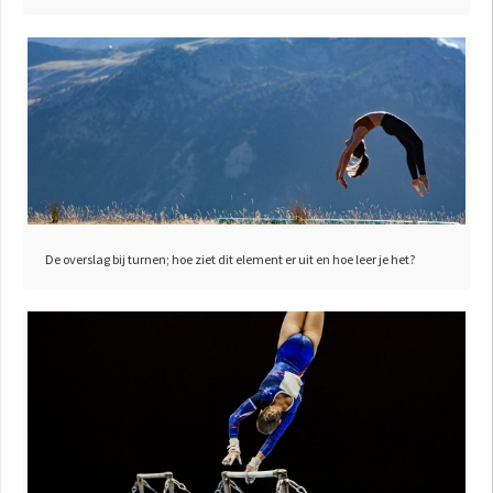
De overslag bij turnen; hoe ziet dit element er uit en hoe leer je het?