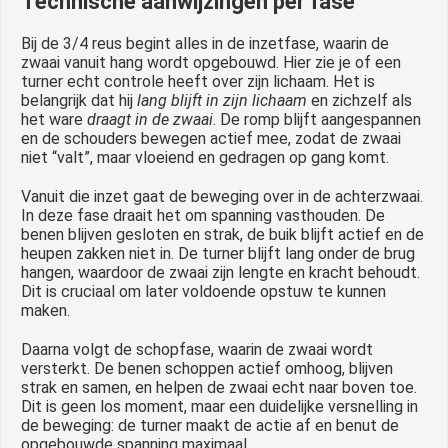
Technische aanwijzingen per fase
Bij de 3/4 reus begint alles in de inzetfase, waarin de
zwaai vanuit hang wordt opgebouwd. Hier zie je of een
turner echt controle heeft over zijn lichaam. Het is
belangrijk dat hij
lang blijft in zijn lichaam
en zichzelf als
het ware
draagt in de zwaai
. De romp blijft aangespannen
en de schouders bewegen actief mee, zodat de zwaai
niet “valt”, maar vloeiend en gedragen op gang komt.
Vanuit die inzet gaat de beweging over in de achterzwaai.
In deze fase draait het om spanning vasthouden. De
benen blijven gesloten en strak, de buik blijft actief en de
heupen zakken niet in. De turner blijft lang onder de brug
hangen, waardoor de zwaai zijn lengte en kracht behoudt.
Dit is cruciaal om later voldoende opstuw te kunnen
maken.
Daarna volgt de schopfase, waarin de zwaai wordt
versterkt. De benen schoppen actief omhoog, blijven
strak en samen, en helpen de zwaai echt naar boven toe.
Dit is geen los moment, maar een duidelijke versnelling in
de beweging: de turner maakt de actie af en benut de
opgebouwde spanning maximaal.