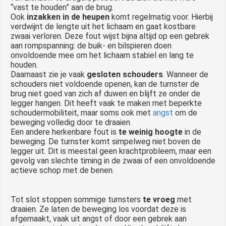
“vast te houden” aan de brug.
Ook
inzakken in de heupen
komt regelmatig voor. Hierbij
verdwijnt de lengte uit het lichaam en gaat kostbare
zwaai verloren. Deze fout wijst bijna altijd op een gebrek
aan rompspanning: de buik- en bilspieren doen
onvoldoende mee om het lichaam stabiel en lang te
houden.
Daarnaast zie je vaak
gesloten schouders
. Wanneer de
schouders niet voldoende openen, kan de turnster de
brug niet goed van zich af duwen en blijft ze onder de
legger hangen. Dit heeft vaak te maken met beperkte
schoudermobiliteit, maar soms ook met
angst
om de
beweging volledig door te draaien.
Een andere herkenbare fout is
te weinig hoogte
in de
beweging. De turnster komt simpelweg niet boven de
legger uit. Dit is meestal geen krachtprobleem, maar een
gevolg van slechte timing in de zwaai of een onvoldoende
actieve schop met de benen.
Tot slot stoppen sommige turnsters
te vroeg
met
draaien. Ze laten de beweging los voordat deze is
afgemaakt, vaak uit angst of door een gebrek aan