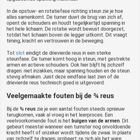
In de opstuw- en rotatiefase richting steun zie je hoe
alles samenkomt. De turner duwt de brug van zich af,
opent de schouders en houdt tegelijkertijd spanning in
het hele lichaam. De rotatie wordt bewust doorgezet,
totdat het lichaam boven de legger uitkomt. Dit vraagt
timing, kracht en vertrouwen in de beweging.
Tot
slot
eindigt de drievierde reus in een sterke
steunfase. De turner komt hoog in steun, met gestrekte
armen en actieve schouders. Ook hier blijft hij zichzelf
dragen: niet inzakken, maar spanning houden en de steun
stevig afmaken. Juist deze eindfase laat zien of de
drievierde reus technisch goed is uitgevoerd.
Veelgemaakte fouten bij de ¾ reus
Bij de
¾ reus
zie je een aantal fouten steeds opnieuw
terugkomen, vaak al vroeg in het leerproces. Een
veelvoorkomende fout is het
buigen van de armen
. Dit
gebeurt meestal wanneer een turnster nog onvoldoende
kracht heeft of onzeker wordt tijdens de zwaai. In plaats
van zichzelf te dragen, probeert ze zich als het ware