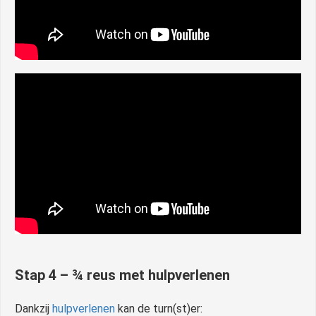
Stap 4 – ¾ reus met hulpverlenen
Dankzij
hulpverlenen
kan de turn(st)er: