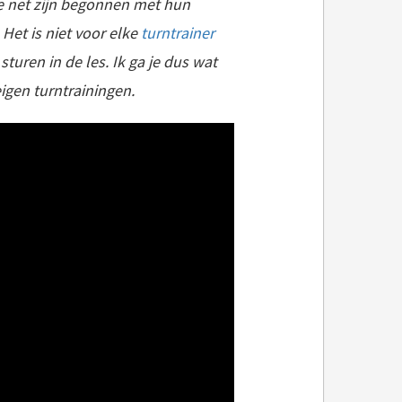
ie net zijn begonnen met hun
 Het is niet voor elke
turntrainer
uren in de les. Ik ga je dus wat
igen turntrainingen.
En dan ineens valt een groot deel van mijn week weg als turntrainer .. Wat kan ik nu nog doen, nu ik geen turnles meer geef? Zie hieronder een lijstje van wat ik heb gedaan! Mijn taken als turntrainer Ik sport..