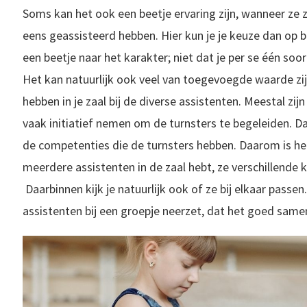
Soms kan het ook een beetje ervaring zijn, wanneer ze z
eens geassisteerd hebben. Hier kun je je keuze dan op 
een beetje naar het karakter; niet dat je per se één soo
Het kan natuurlijk ook veel van toegevoegde waarde zij
hebben in je zaal bij de diverse assistenten. Meestal zi
vaak initiatief nemen om de turnsters te begeleiden. D
Ik ben Lieke van de Belt, ik ben 13 jaar en ik turn bij de veren
de competenties die de turnsters hebben. Daarom is he
meerdere assistenten in de zaal hebt, ze verschillende
Daarbinnen kijk je natuurlijk ook of ze bij elkaar passe
assistenten bij een groepje neerzet, dat het goed same