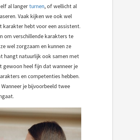
elf al langer
turnen
, of wellicht al
baseren. Vaak kijken we ook wel
rt karakter hebt voor een assistent.
n om verschillende karakters te
jn ze wel zorgzaam en kunnen ze
at hangt natuurlijk ook samen met
iging Dos Dwingeloo. Het seizoen wat ik nu zou hebben, maar wat is afgelopen heb ik 1 wedstrijd geturnd in Junior 4E, dit jaar was ik een eerste jaar..
t gewoon heel fijn dat wanneer je
 karakters en competenties hebben.
n. Wanneer je bijvoorbeeld twee
ngaat.