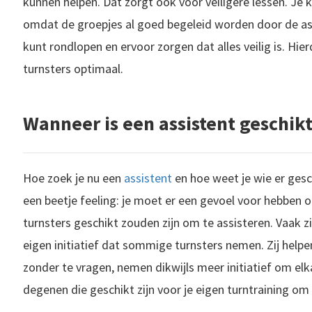
kunnen helpen. Dat zorgt ook voor veiligere lessen. Je kr
Als trainer van een groep zal je jezelf hierin misschien best wel herkennen. Je gaat je groep s
omdat de groepjes al goed begeleid worden door de assi
kunt rondlopen en ervoor zorgen dat alles veilig is. Hi
turnsters optimaal.
In deze blog geef ik jullie verschillende tips en inzichten die interessant zijn bij het turnen . Dit is vooral voor de trainsters en trainers , om nog beter te kunnen helpen, lesgeven en inleven in de turnster of..
Hoi hoii!! Leuk dat op mijn turnblog bent uitgekomen! Vandaag ga schrijven over hoe ik als turnster naar de selectie ben gekomen en nog meer kleine onderwerpen op turngebied waar ik ove
Wanneer is een assistent geschikt
Hoe zoek je nu een
assistent
en hoe weet je wie er gesc
een beetje feeling: je moet er een gevoel voor hebben 
turnsters geschikt zouden zijn om te assisteren. Vaak zi
eigen initiatief dat sommige turnsters nemen. Zij help
zonder te vragen, nemen dikwijls meer initiatief om elk
degenen die geschikt zijn voor je eigen turntraining om a
Op social media zien we de ene naar de andere oproep voor turntrainers verschijnen. Turntrainers vinden is een terugkerend probleem bij het overgrote deel van de gymnastiekverenigingen in Nederland. Hoe zorg je er nu..