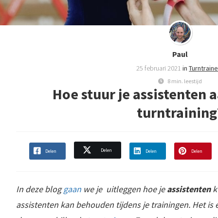
Paul
25 februari 2021
in
Turntrain
8 min. leestijd
Hoe stuur je assistenten 
turntraining
Delen
Delen
Delen
Delen
In deze blog
gaan
we je uitleggen hoe je
assistenten
k
assistenten kan behouden tijdens je trainingen. Het is 