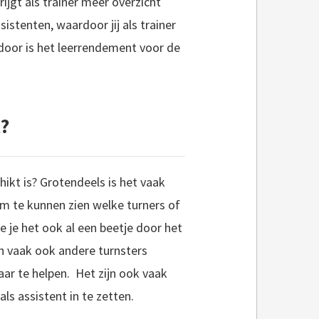
ijgt als trainer meer overzicht
porters iets nieuws aanleren of een onderdeel verbeteren die nog niet goed genoeg gaat. Je hebt hierin vaak een bepaald..
stenten, waardoor jij als trainer
erdoor is het leerrendement voor de
r wil praten. Veel leesplezier!..
?
hikt is? Grotendeels is het vaak
om te kunnen zien welke turners of
e je het ook al een beetje door het
en vaak ook andere turnsters
aar te helpen. Het zijn ook vaak
ls assistent in te zetten.