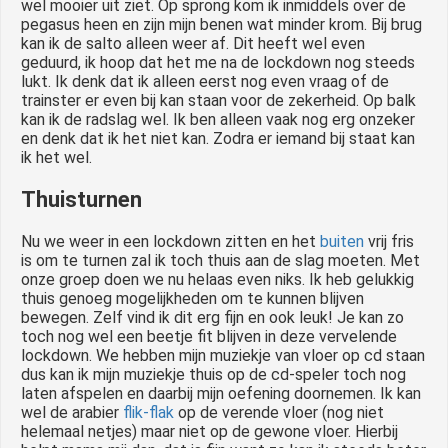
wel mooier uit ziet. Op sprong kom ik inmiddels over de
pegasus heen en zijn mijn benen wat minder krom. Bij brug
kan ik de salto alleen weer af. Dit heeft wel even
geduurd, ik hoop dat het me na de lockdown nog steeds
lukt. Ik denk dat ik alleen eerst nog even vraag of de
trainster er even bij kan staan voor de zekerheid. Op balk
kan ik de radslag wel. Ik ben alleen vaak nog erg onzeker
en denk dat ik het niet kan. Zodra er iemand bij staat kan
ik het wel.
Thuisturnen
Nu we weer in een lockdown zitten en het
buiten
vrij fris
is om te turnen zal ik toch thuis aan de slag moeten. Met
onze groep doen we nu helaas even niks. Ik heb gelukkig
thuis genoeg mogelijkheden om te kunnen blijven
bewegen. Zelf vind ik dit erg fijn en ook leuk! Je kan zo
toch nog wel een beetje fit blijven in deze vervelende
lockdown. We hebben mijn muziekje van vloer op cd staan
dus kan ik mijn muziekje thuis op de cd-speler toch nog
laten afspelen en daarbij mijn oefening doornemen. Ik kan
wel de arabier
flik-flak
op de verende vloer (nog niet
helemaal netjes) maar niet op de gewone vloer. Hierbij