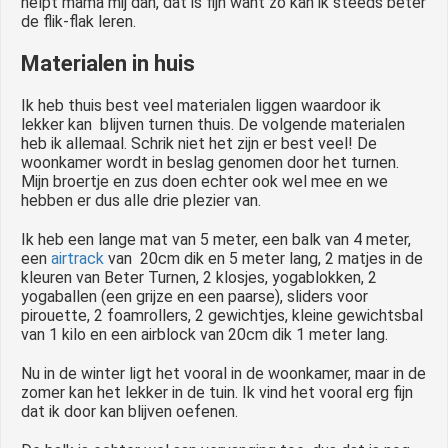
helpt mama mij dan, dat is fijn want zo kan ik steeds beter
de flik-flak leren.
Materialen in huis
Ik heb thuis best veel materialen liggen waardoor ik
lekker kan blijven turnen thuis. De volgende materialen
heb ik allemaal. Schrik niet het zijn er best veel! De
woonkamer wordt in beslag genomen door het turnen.
Mijn broertje en zus doen echter ook wel mee en we
hebben er dus alle drie plezier van.
Ik heb een lange mat van 5 meter, een balk van 4 meter,
een
airtrack
van 20cm dik en 5 meter lang, 2 matjes in de
kleuren van Beter Turnen, 2 klosjes, yogablokken, 2
yogaballen (een grijze en een paarse), sliders voor
pirouette, 2 foamrollers, 2 gewichtjes, kleine gewichtsbal
van 1 kilo en een airblock van 20cm dik 1 meter lang.
Nu in de winter ligt het vooral in de woonkamer, maar in de
zomer kan het lekker in de tuin. Ik vind het vooral erg fijn
dat ik door kan blijven oefenen.