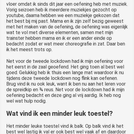
vloer omdat ik sinds dit jaar een oefening heb met muziek.
Vorig seizoen heb ik meerdere muziekjes gezocht op
youtube, daarna hebben we een muziekje gekozen dat
het best bij mij past. Mama en ik zijn zelf bezig geweest
met het maken van de oefening, de oefening was eigenlijk
wat te vol met diverse elementen, samen met mijn
trainster hebben mama en ik er een ander einde op
bedacht zodat er wat meer choreografie in zat. Daar ben
ik het meest trots op.
Net voor de tweede lockdown had ik mijn oefening voor
het eerst in de zaal geoefend. Het ging toen al best wel
goed. Gelukkig heb ik thuis een lange mat waardoor ik nu
tijdens deze tweede lockdown nog flink kan oefenen.
Brug vind ik nu ook leuk, want ik ben nu aan het leren voor
de spreidkip en ¾ reus. Net voor de lockdown had ik mijn
oefening bedacht en deze ging al vrij aardig. Ik heb nog
wel wat hulp nodig.
Wat vind ik een minder leuk toestel?
Het minder leuke toestel vind ik balk. Op balk vind ik het
best wel lastig ik val er ook best wel vaak af en daardoor