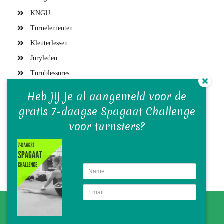
KNGU
Turnelementen
Kleuterlessen
Juryleden
Turnblessures
Turntrainers
Heb jij je al aangemeld voor de
Gymvereniging en bestuur
gratis 7-daagse Spagaat Challenge
Turnwedstrijden
voor turnsters?
Turn(st)ers
Turnmaterialen
Turntraining
© BETER TURNEN