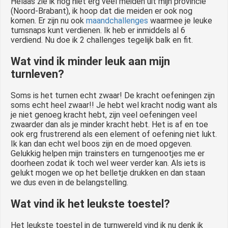
Helaas zie ik nog niet erg veel meiden uit mijn provincie
(Noord-Brabant), ik hoop dat die meiden er ook nog
komen. Er zijn nu ook
maandchallenges
waarmee je leuke
turnsnaps kunt verdienen. Ik heb er inmiddels al 6
verdiend. Nu doe ik 2 challenges tegelijk balk en fit.
Wat vind ik minder leuk aan mijn
turnleven?
Soms is het turnen echt zwaar! De kracht oefeningen zijn
soms echt heel zwaar!! Je hebt wel kracht nodig want als
je niet genoeg kracht hebt, zijn veel oefeningen veel
zwaarder dan als je minder kracht hebt. Het is af en toe
ook erg frustrerend als een element of oefening niet lukt.
Ik kan dan echt wel boos zijn en de moed opgeven.
Gelukkig helpen mijn trainsters en turngenootjes me er
doorheen zodat ik toch wel weer verder kan. Als iets is
gelukt mogen we op het belletje drukken en dan staan
we dus even in de belangstelling.
Wat vind ik het leukste toestel?
Het leukste toestel in de turnwereld vind ik nu denk ik