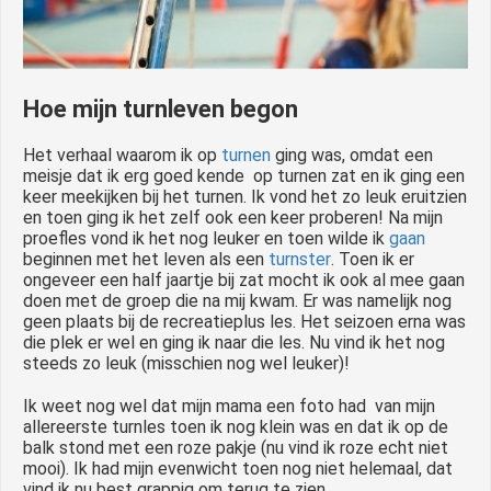
Hoe mijn turnleven begon
Het verhaal waarom ik op
turnen
ging was, omdat een
meisje dat ik erg goed kende op turnen zat en ik ging een
keer meekijken bij het turnen. Ik vond het zo leuk eruitzien
en toen ging ik het zelf ook een keer proberen! Na mijn
proefles vond ik het nog leuker en toen wilde ik
gaan
beginnen met het leven als een
turnster
. Toen ik er
ongeveer een half jaartje bij zat mocht ik ook al mee gaan
doen met de groep die na mij kwam. Er was namelijk nog
geen plaats bij de recreatieplus les. Het seizoen erna was
die plek er wel en ging ik naar die les. Nu vind ik het nog
steeds zo leuk (misschien nog wel leuker)!
Ik weet nog wel dat mijn mama een foto had van mijn
allereerste turnles toen ik nog klein was en dat ik op de
balk stond met een roze pakje (nu vind ik roze echt niet
mooi). Ik had mijn evenwicht toen nog niet helemaal, dat
vind ik nu best grappig om terug te zien.