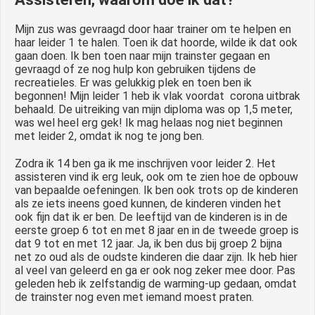
Mijn zus was gevraagd door haar trainer om te helpen en
haar leider 1 te halen. Toen ik dat hoorde, wilde ik dat ook
gaan doen. Ik ben toen naar mijn trainster gegaan en
gevraagd of ze nog hulp kon gebruiken tijdens de
recreatieles. Er was gelukkig plek en toen ben ik
begonnen! Mijn leider 1 heb ik vlak voordat corona uitbrak
behaald. De uitreiking van mijn diploma was op 1,5 meter,
was wel heel erg gek! Ik mag helaas nog niet beginnen
met leider 2, omdat ik nog te jong ben.
Zodra ik 14 ben ga ik me inschrijven voor leider 2. Het
assisteren vind ik erg leuk, ook om te zien hoe de opbouw
van bepaalde oefeningen. Ik ben ook trots op de kinderen
als ze iets ineens goed kunnen, de kinderen vinden het
ook fijn dat ik er ben. De leeftijd van de kinderen is in de
eerste groep 6 tot en met 8 jaar en in de tweede groep is
dat 9 tot en met 12 jaar. Ja, ik ben dus bij groep 2 bijna
net zo oud als de oudste kinderen die daar zijn. Ik heb hier
al veel van geleerd en ga er ook nog zeker mee door. Pas
geleden heb ik zelfstandig de warming-up gedaan, omdat
de trainster nog even met iemand moest praten.