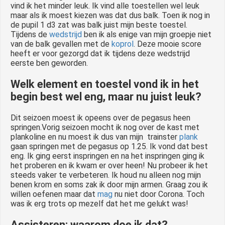
vind ik het minder leuk. Ik vind alle toestellen wel leuk
maar als ik moest kiezen was dat dus balk. Toen ik nog in
de pupil 1 d3 zat was balk juist mijn beste toestel.
Tijdens de
wedstrijd
ben ik als enige van mijn groepje niet
van de balk gevallen met de
koprol
. Deze mooie score
heeft er voor gezorgd dat ik tijdens deze wedstrijd
eerste ben geworden.
Welk element en toestel vond ik in het
begin best wel eng, maar nu juist leuk?
Dit seizoen moest ik opeens over de pegasus heen
springen.Vorig seizoen mocht ik nog over de kast met
plankoline en nu moest ik dus van mijn trainster
plank
gaan springen met de pegasus op 1.25. Ik vond dat best
eng. Ik ging eerst inspringen en na het inspringen ging ik
het proberen en ik kwam er over heen! Nu probeer ik het
steeds vaker te verbeteren. Ik houd nu alleen nog mijn
benen krom en soms zak ik door mijn armen. Graag zou ik
willen oefenen maar dat
mag
nu niet door Corona. Toch
was ik erg trots op mezelf dat het me gelukt was!
Assisteren; waarom doe ik dat?